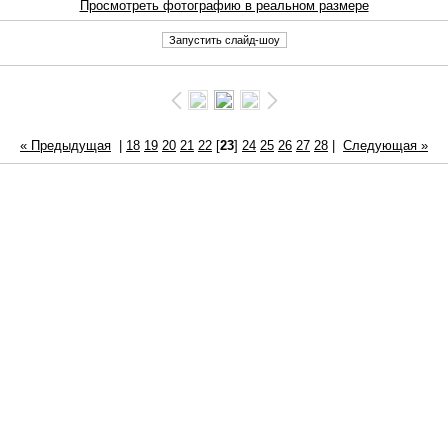
Просмотреть фотографию в реальном размере
« Предыдущая
|
18
19
20
21
22
[
23
]
24
25
26
27
28
|
Следующая »