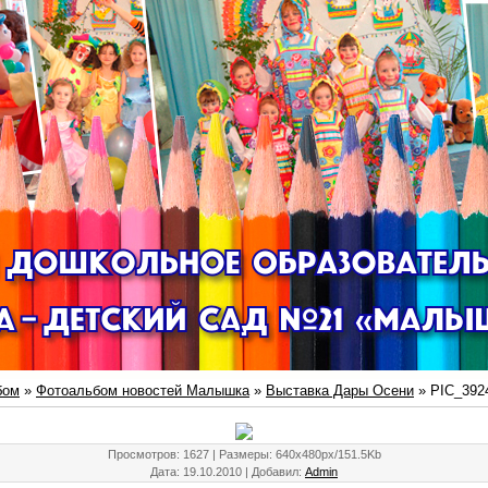
бом
»
Фотоальбом новостей Малышка
»
Выставка Дары Осени
» PIC_392
Просмотров
: 1627 |
Размеры
: 640x480px/151.5Kb
Дата
: 19.10.2010 |
Добавил
:
Admin