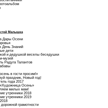
воспитанники
фотоальбом
ы
остей Малышка
а Дары Осени
оровья
к День Знаний
ые дети
кой и дедушкой веселы беседушки
и-музей
ль Радуга Талантов
забавы
осень в гости просим!»
уй праздник, Новый год!
ель года 2017
 «Художница Осень»
ляем милых мам!
ние утренники 2018
ние утренники 2019
 2018
 дорожной грамотности