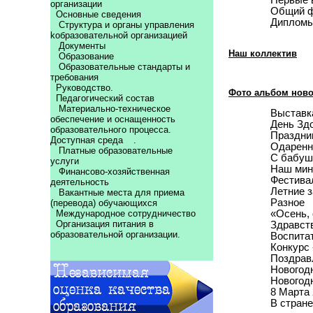
Первые 
организации
Общий 
Основные сведения
Диплом
Структура и органы управления
kобразовательной организацией
Документы
Наш коллектив
Образование
Образовательные стандарты и
требования
Руководство.
Фото альбом нов
Педагогический состав
Материально-техническое
Выставк
обеспечение и оснащенность
День Зд
образовательного процесса.
Праздни
Доступная среда
.
Одаренн
Платные образовательные
С бабуш
услуги
Наш мин
Финансово-хозяйственная
Фестива
деятельность
Летние 
Вакантные места для приема
Разное
(перевода) обучающихся
«Осень, 
Международное сотрудничество
Организация питания в
Здравств
образовательной организации.
Воспитат
Конкурс
Поздрав
Новогод
Новогод
8 Марта
В стране