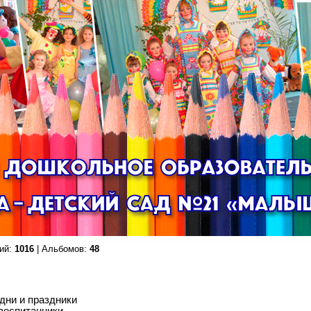
ий:
1016
| Альбомов:
48
дни и праздники