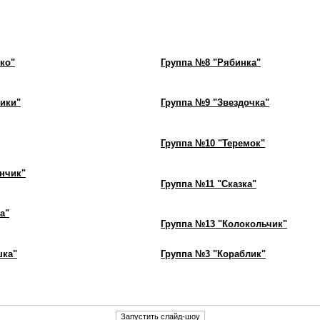
ко"
Группа №8 "Рябинка"
ики"
Группа №9 "Звездочка"
Группа №10 "Теремок"
нчик"
Группа №11 "Сказка"
а"
Группа №13 "Колокольчик"
шка"
Группа №3 "Кораблик"