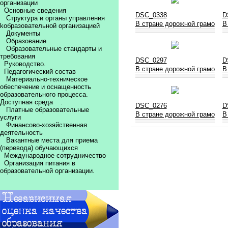
организации
Основные сведения
DSC_0338
D
Структура и органы управления
В стране дорожной грамо
В
kобразовательной организацией
Документы
Образование
Образовательные стандарты и
требования
DSC_0297
D
Руководство.
В стране дорожной грамо
В
Педагогический состав
Материально-техническое
обеспечение и оснащенность
образовательного процесса.
Доступная среда
.
DSC_0276
D
Платные образовательные
В стране дорожной грамо
В
услуги
Финансово-хозяйственная
деятельность
Вакантные места для приема
(перевода) обучающихся
Международное сотрудничество
Организация питания в
образовательной организации.