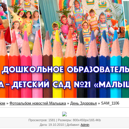
бом
»
Фотоальбом новостей Малышка
»
День Здоровья
» SAM_1106
Просмотров
: 1581 |
Размеры
: 800x450px/165.4Kb
Дата
: 19.10.2010 |
Добавил
:
Admin