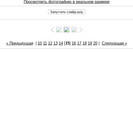
Просмотреть фотографию в реальном размере
« Предыдущая
|
10
11
12
13
14
[
15
]
16
17
18
19
20
|
Следующая »