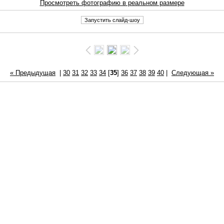
Просмотреть фотографию в реальном размере
« Предыдущая
|
30
31
32
33
34
[
35
]
36
37
38
39
40
|
Следующая »