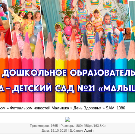
бом
»
Фотоальбом новостей Малышка
»
День Здоровья
» SAM_1086
Просмотров
: 1665 |
Размеры
: 800x450px/163.8Kb
Дата
: 19.10.2010 |
Добавил
:
Admin