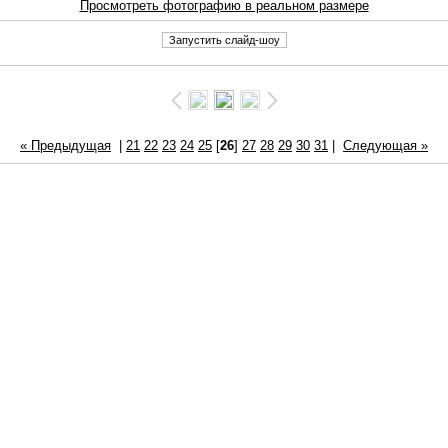
Просмотреть фотографию в реальном размере
« Предыдущая
|
21
22
23
24
25
[
26
]
27
28
29
30
31
|
Следующая »