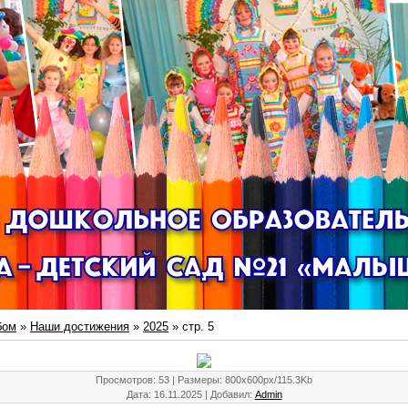
бом
»
Наши достижения
»
2025
» стр. 5
Просмотров
: 53 |
Размеры
: 800x600px/115.3Kb
Дата
: 16.11.2025 |
Добавил
:
Admin