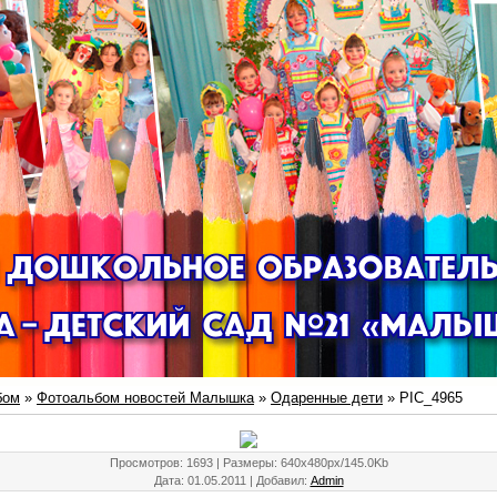
бом
»
Фотоальбом новостей Малышка
»
Одаренные дети
» PIC_4965
Просмотров
: 1693 |
Размеры
: 640x480px/145.0Kb
Дата
: 01.05.2011 |
Добавил
:
Admin