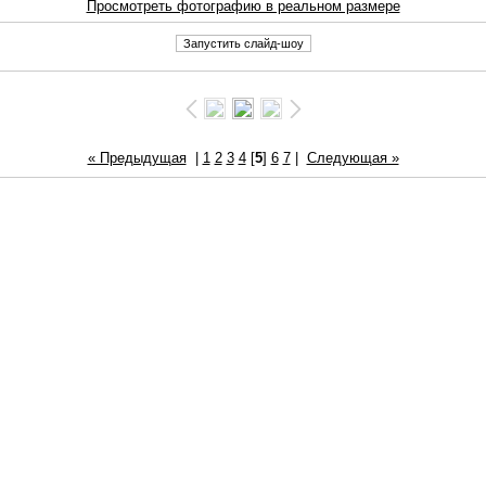
Просмотреть фотографию в реальном размере
« Предыдущая
|
1
2
3
4
[
5
]
6
7
|
Следующая »