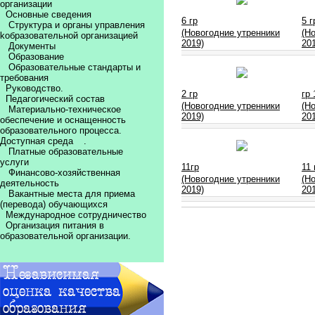
организации
Основные сведения
6 гр
5 г
Структура и органы управления
(Новогодние утренники
(Н
kобразовательной организацией
2019)
20
Документы
Образование
Образовательные стандарты и
требования
Руководство.
2 гр
гр 
Педагогический состав
(Новогодние утренники
(Н
Материально-техническое
2019)
20
обеспечение и оснащенность
образовательного процесса.
Доступная среда
.
Платные образовательные
услуги
11гр
11 
Финансово-хозяйственная
(Новогодние утренники
(Н
деятельность
2019)
20
Вакантные места для приема
(перевода) обучающихся
Международное сотрудничество
Организация питания в
образовательной организации.