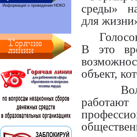
среды» на
Информация о проведении НОКО
для жизни
Голосов
В это вр
возможно
объект, ко
Волон
работают
професси
обществ