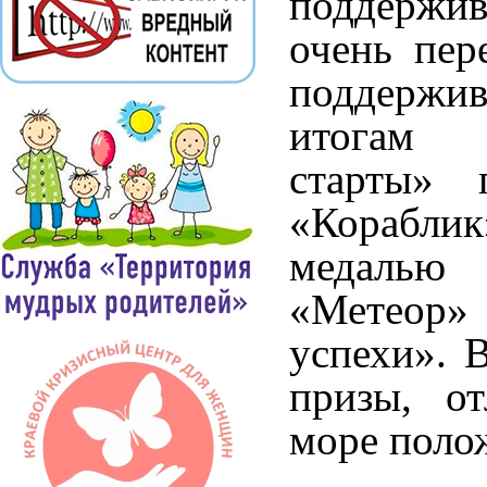
поддержи
очень пер
поддержи
итогам 
старты» 
«Кораблик
медалью
«Метеор» 
успехи». 
призы, о
море поло