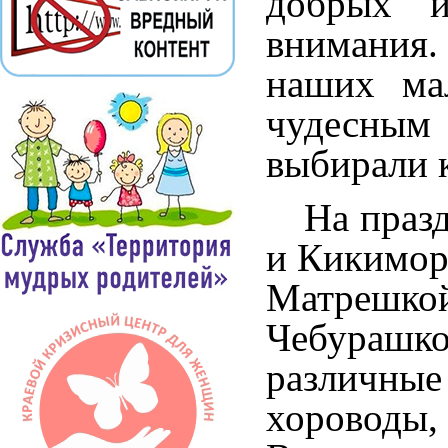
добрых 
внимания
наших ма
чудесным 
выбирали к
На празд
и Кикимор
Матрешк
Чебурашк
различны
хороводы,