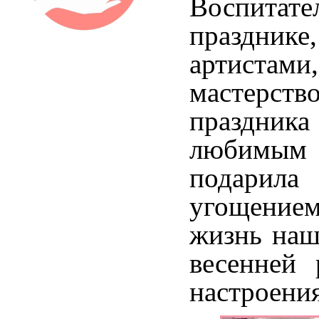
Воспита
празднике
артистами
мастерств
праздника
любимым 
подарил
угощение
жизнь наш
весенней 
настроения