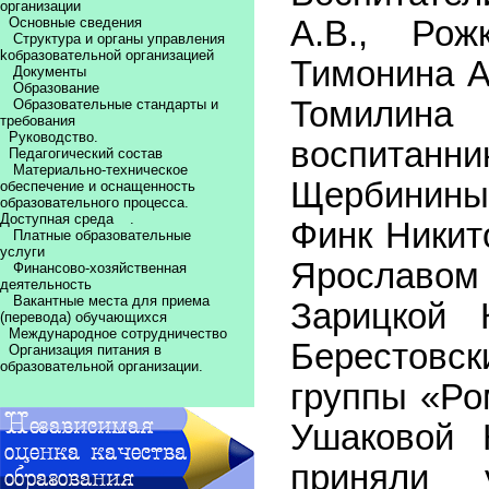
организации
Основные сведения
А.В., Рож
Структура и органы управления
kобразовательной организацией
Тимонина А.
Документы
Образование
Томилина
Образовательные стандарты и
требования
Руководство.
воспитанн
Педагогический состав
Материально-техническое
Щербинины
обеспечение и оснащенность
образовательного процесса.
Доступная среда
.
Финк Никит
Платные образовательные
услуги
Ярославо
Финансово-хозяйственная
деятельность
Вакантные места для приема
Зарицкой 
(перевода) обучающихся
Международное сотрудничество
Берестовск
Организация питания в
образовательной организации.
группы «Р
Ушаковой 
приняли 