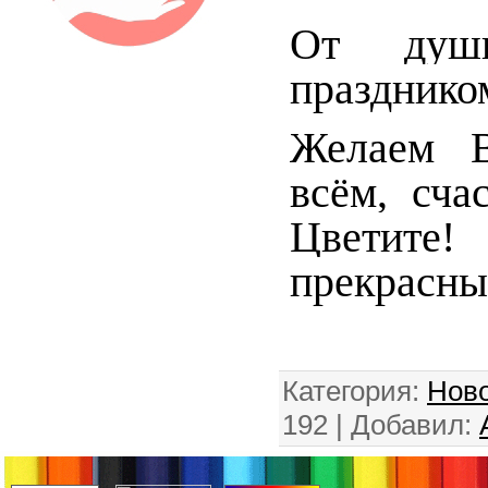
От душ
празднико
Желаем В
всём, сча
Цветит
прекрасны
Категория
:
Ново
192 |
Добавил
: