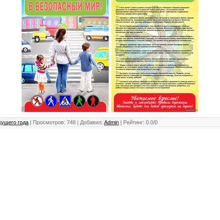
кущего года
|
Просмотров
: 748 |
Добавил
:
Admin
|
Рейтинг
:
0.0
/
0