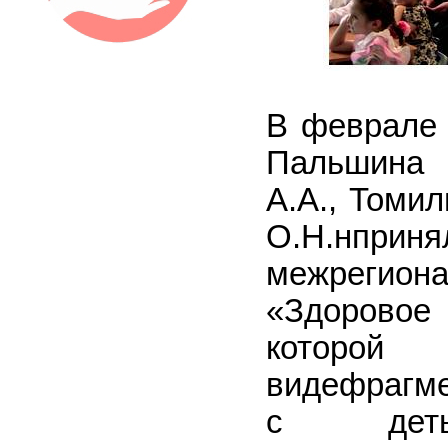
В феврале 
Пальшина Г
А.А., Томил
О.Н.нп
межрегион
«Здоровое
которой 
видефрагме
с деть