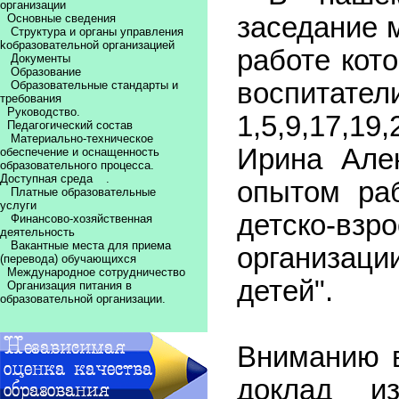
организации
Основные сведения
заседание 
Структура и органы управления
kобразовательной организацией
работе кот
Документы
Образование
воспитат
Образовательные стандарты и
требования
Руководство.
1,5,9,17,
Педагогический состав
Материально-техническое
Ирина Але
обеспечение и оснащенность
образовательного процесса.
Доступная среда
.
опытом ра
Платные образовательные
услуги
детско-взр
Финансово-хозяйственная
деятельность
Вакантные места для приема
организаци
(перевода) обучающихся
Международное сотрудничество
детей".
Организация питания в
образовательной организации.
Вниманию в
доклад и