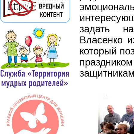
эмоционал
интересу
задать н
Власенко и
который по
праздни
защитникам