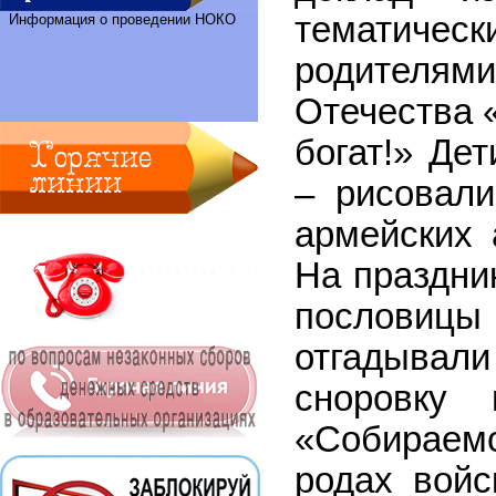
тематиче
Информация о проведении НОКО
родителями
Отечества 
богат!» Де
– рисовали
армейских 
На праздни
пословиц
отгадывал
сноровку 
«Собираем
родах войс