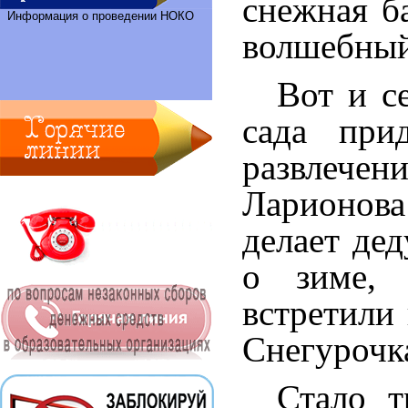
снежная б
Информация о проведении НОКО
волшебный
Вот и с
сада при
развлече
Ларионова 
делает де
о зиме, 
встретили
Снегурочк
Стало т