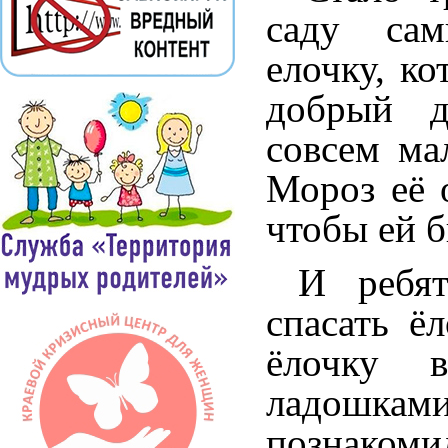
саду сам
елочку, к
добрый 
совсем ма
Мороз её 
чтобы ей б
И ребята
спасать ё
ёлочку в 
ладошка
познакоми