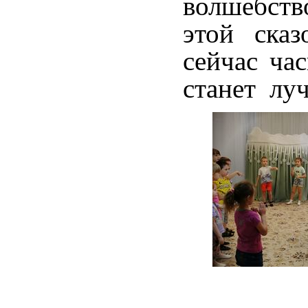
волшебств
этой сказ
сейчас ча
станет л