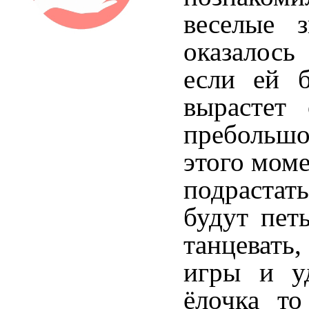
веселые 
оказалось
если ей б
вырастет
пребольшо
этого моме
подрастать
будут пет
танцевать
игры и уд
ёлочка то