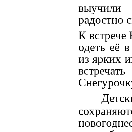
выучили 
радостно с
К встрече 
одеть её в
из ярких и
встреча
Снегурочк
Детск
сохраняю
новогодн