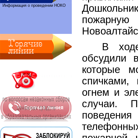
Дошкольни
Информация о проведении НОКО
пожарн
Новоалтайс
В ходе п
обсудили 
которые м
спичками,
огнем и эл
случаи. П
поведени
телефонных
пожарной 