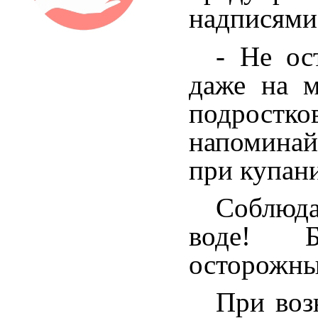
надписями
- Не ос
даже на м
подростк
напоминай
при купан
Соблюда
воде! Б
осторожны
При воз