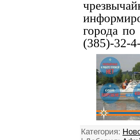
чрезвыча
информир
города по 
(385)-32-4
Категория
:
Ново