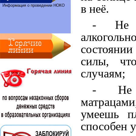
в неё.
Информация о проведении НОКО
- Не 
алкоголь
состоянии
силы, чт
случаям;
- Не 
матрацами,
умеешь пл
способен у