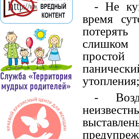
- Не ку
время су
потерят
слишком 
простой
панически
утопления
- Воз
неизвестн
выставл
предупре