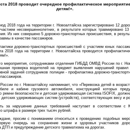
густа 2018 проводит очередное профилактическое мероприяти
детям!».
д 2018 года на территории г. Новоалтайска зарегистрировано 12 дор
участием несовершеннолетних, в результате которых травмировано 13
ия. Из них совершено 5 дорожно-транспортных происшествия, в резуль
равмы в качестве пассажиров.
ктики дорожно-транспортных происшествий с участием юных пассажи
та 2018 года на территории г. Новоалтайска проводится профилактич
ям!».
о мероприятия, сотрудниками отделения ГИБДД ОМВД России по г. Нов
ошная проверка водителей на предмет выявления нарушений правил 
овной задачей сотрудников полиции - профилактика дорожно-транспорт
-пассажиров.
сии по г. Новоалтайску напоминает, что «Перевозка детей в возраст
биле и кабине грузового автомобиля, конструкцией которых пред
бо ремни безопасности и детская удерживающая система ISOFIX, должн
 детских удерживающих систем (устройств), соответствующих весу и ро
ь за нарушение данных требований наступает в соответствии с
о штрафа в размере трех тысяч рублей.
ане, просим с пониманием относиться к проведению подобных меро
ервую очередь на сохранение жизни и здоровья участников доро
 ДТП и предупреждение детского травматизма на дорогах.