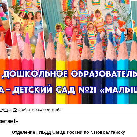
густ
»
22
» «Автокресло-детям!»
детям!»
Отделение ГИБДД ОМВД России по г. Новоалтайску