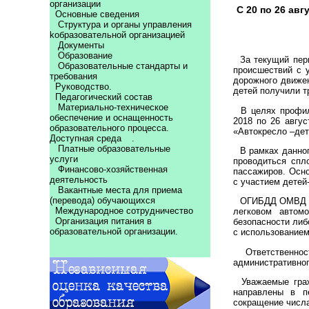
организации
С 20 по 26 ав
Основные сведения
Структура и органы управления
kобразовательной организацией
Документы
Образование
За текущий перио
Образовательные стандарты и
происшествий с 
требования
дорожного движен
Руководство.
детей получили т
Педагогический состав
Материально-техническое
В целях профила
обеспечение и оснащенность
2018 по 26 авгус
образовательного процесса.
«Автокресло –дет
Доступная среда
.
Платные образовательные
В рамках данног
услуги
проводиться спл
Финансово-хозяйственная
пассажиров. Осн
деятельность
с участием детей
Вакантные места для приема
(перевода) обучающихся
ОГИБДД ОМВД Рос
Международное сотрудничество
легковом автомо
Организация питания в
безопасности ли
образовательной организации.
с использованием
Ответственност
административног
Уважаемые гражд
направлены в п
сокращение числа