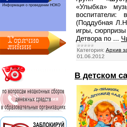
Информация о проведении НОКО
«Улыбка» музы
воспитатели: 
(Поддубная Л.Н
игры, сюрпризы
Детвора по
...
Ч
Категория:
Архив з
01.06.2012
В детском с