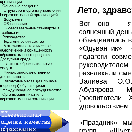
организации
Основные сведения
Лето, здравс
Структура и органы управления
kобразовательной организацией
Документы
Вот оно – яр
Образование
Образовательные стандарты и
солнечный день
требования
Руководство.
объединились в
Педагогический состав
Материально-техническое
«Одуванчик», 
обеспечение и оснащенность
образовательного процесса.
педагоги совм
Доступная среда
.
руководителем
Платные образовательные
услуги
развлекали сме
Финансово-хозяйственная
деятельность
Валиева О.О.
Вакантные места для приема
(перевода) обучающихся
Абузярова М
Международное сотрудничество
Организация питания в
(воспитатели 
образовательной организации.
удовольствием т
«Праздник» м
групп «Шуст