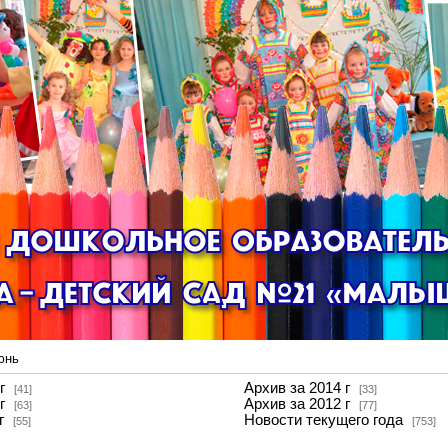
юнь
г
Архив за 2014 г
[41]
[33]
г
Архив за 2012 г
[63]
[77]
г
Новости текущего года
[55]
[753]