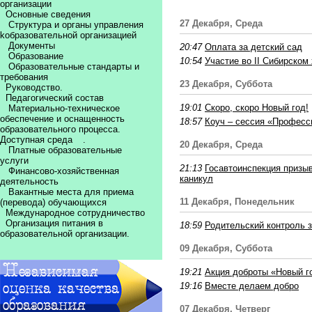
организации
Основные сведения
27 Декабря, Среда
Структура и органы управления
kобразовательной организацией
Документы
20:47
Оплата за детский сад
Образование
10:54
Участие во II Сибирск
Образовательные стандарты и
требования
23 Декабря, Суббота
Руководство.
Педагогический состав
19:01
Скоро, скоро Новый год!
Материально-техническое
обеспечение и оснащенность
18:57
Коуч – сессия «Професс
образовательного процесса.
Доступная среда
.
20 Декабря, Среда
Платные образовательные
услуги
21:13
Госавтоинспекция призы
Финансово-хозяйственная
каникул
деятельность
Вакантные места для приема
11 Декабря, Понедельник
(перевода) обучающихся
Международное сотрудничество
Организация питания в
18:59
Родительский контроль 
образовательной организации.
09 Декабря, Суббота
19:21
Акция доброты «Новый го
19:16
Вместе делаем добро
07 Декабря, Четверг