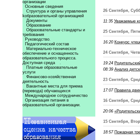
организации
Основные сведения
26 Сентября, Суб
Структура и органы управления
kобразовательной организацией
Документы
11:35
Уважаемые ко
Образование
Образовательные стандарты и
25 Сентября, Пят
требования
Руководство.
16:20
Конкурс чтец
Педагогический состав
Материально-техническое
24 Сентября, Четв
обеспечение и оснащенность
образовательного процесса.
Доступная среда
.
19:24
Родительский
Платные образовательные
08:39
Анализ детск
услуги
Финансово-хозяйственная
23 Сентября, Сре
деятельность
Вакантные места для приема
17:07
Правила движ
(перевода) обучающихся
Международное сотрудничество
Организация питания в
16 Сентября, Сре
образовательной организации.
20:06
«Родительски
15 Сентября, Вто
18:57
Пожарная тр