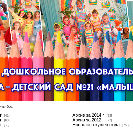
ентябрь
г
Архив за 2014 г
[41]
[33]
г
Архив за 2012 г
[63]
[77]
г
Новости текущего года
[55]
[753]