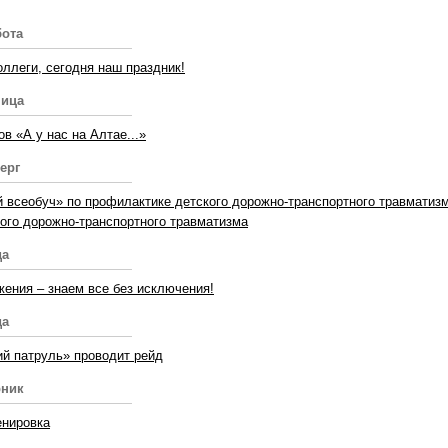
бота
ллеги, сегодня наш праздник!
ница
ов «А у нас на Алтае...»
ерг
 всеобуч» по профилактике детского дорожно-транспортного травматиз
ого дорожно-транспортного травматизма
да
ения – знаем все без исключения!
да
й патруль» проводит рейд
рник
енировка