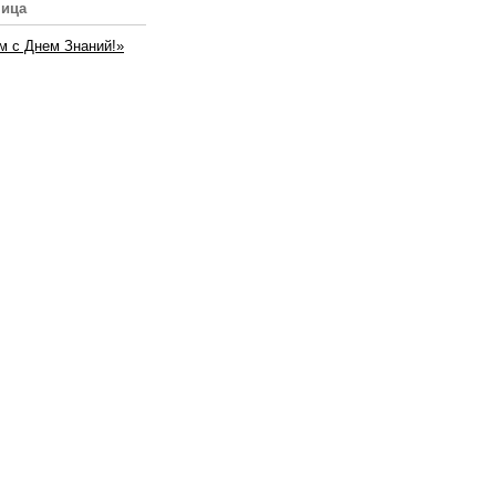
ница
м с Днем Знаний!»