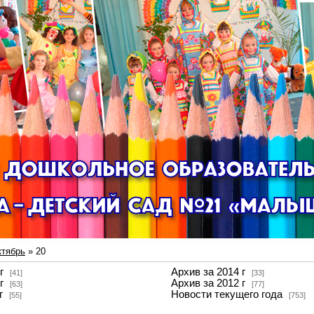
ктябрь
»
20
г
Архив за 2014 г
[41]
[33]
г
Архив за 2012 г
[63]
[77]
г
Новости текущего года
[55]
[753]