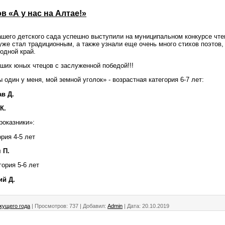
в «А у нас на Алтае!»
шего детского сада успешно выступили на муниципальном конкурсе чтец
уже стал традиционным, а также узнали еще очень много стихов поэтов,
одной край.
их юных чтецов с заслуженной победой!!!
один у меня, мой земной уголок» - возрастная категория 6-7 лет:
ав Д.
К.
оказники»:
ория 4-5 лет
 П.
ория 5-6 лет
ий Д.
кущего года
|
Просмотров:
737
|
Добавил:
Admin
|
Дата:
20.10.2019