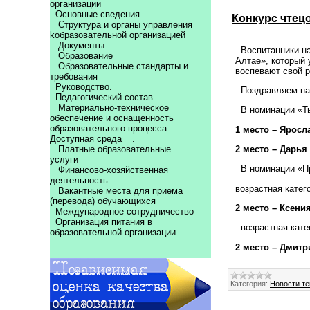
организации
Основные сведения
Конкурс чтецо
Структура и органы управления
kобразовательной организацией
Документы
Воспитанники на
Образование
Алтае», который 
Образовательные стандарты и
воспевают свой р
требования
Руководство.
Поздравляем наш
Педагогический состав
Материально-техническое
В номинации «Ты 
обеспечение и оснащенность
образовательного процесса.
1 место – Яросл
Доступная среда
.
2 место – Дарья 
Платные образовательные
услуги
В номинации «Пр
Финансово-хозяйственная
деятельность
возрастная катег
Вакантные места для приема
(перевода) обучающихся
2 место – Ксения
Международное сотрудничество
Организация питания в
возрастная катег
образовательной организации.
2 место – Дмитр
Категория:
Новости те