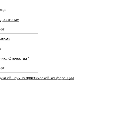
ица
дователи»
ерг
ытом»
а
ика Отечества "
ерг
ружной научно-практической конференции