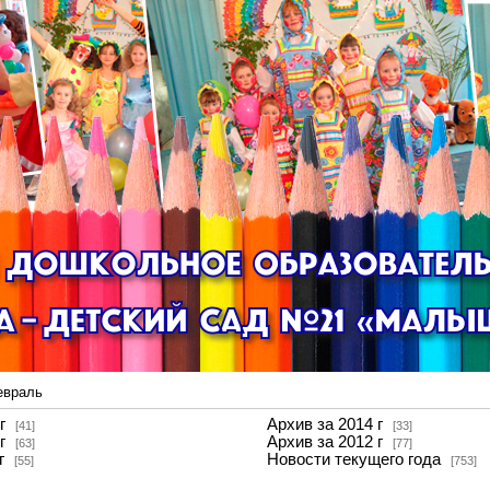
евраль
г
Архив за 2014 г
[41]
[33]
г
Архив за 2012 г
[63]
[77]
г
Новости текущего года
[55]
[753]